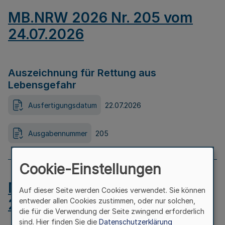
MB.NRW 2026 Nr. 205 vom
24.07.2026
Auszeichnung für Rettung aus
Lebensgefahr
Ausfertigungsdatum
22.07.2026
Ausgabennummer
205
Cookie-Einstellungen
MB.NRW 2026 Nr. 204 vom
Auf dieser Seite werden Cookies verwendet. Sie können
24.07.2026
entweder allen Cookies zustimmen, oder nur solchen,
die für die Verwendung der Seite zwingend erforderlich
sind. Hier finden Sie die
Datenschutzerklärung