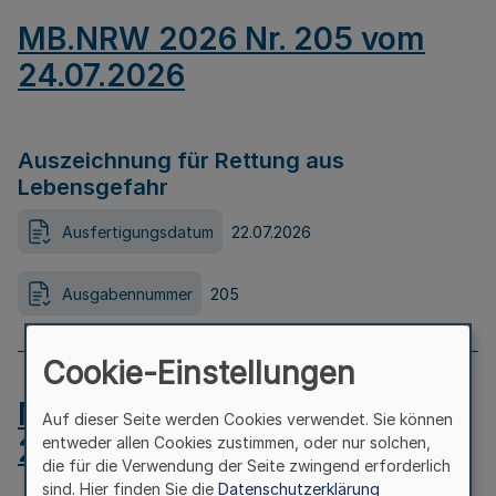
MB.NRW 2026 Nr. 205 vom
24.07.2026
Auszeichnung für Rettung aus
Lebensgefahr
Ausfertigungsdatum
22.07.2026
Ausgabennummer
205
Cookie-Einstellungen
MB.NRW 2026 Nr. 204 vom
Auf dieser Seite werden Cookies verwendet. Sie können
24.07.2026
entweder allen Cookies zustimmen, oder nur solchen,
die für die Verwendung der Seite zwingend erforderlich
sind. Hier finden Sie die
Datenschutzerklärung