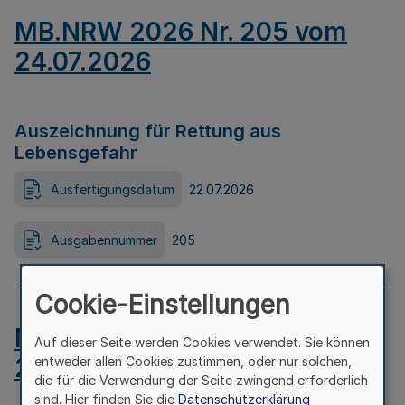
MB.NRW 2026 Nr. 205 vom
24.07.2026
Auszeichnung für Rettung aus
Lebensgefahr
Ausfertigungsdatum
22.07.2026
Ausgabennummer
205
Cookie-Einstellungen
MB.NRW 2026 Nr. 204 vom
Auf dieser Seite werden Cookies verwendet. Sie können
24.07.2026
entweder allen Cookies zustimmen, oder nur solchen,
die für die Verwendung der Seite zwingend erforderlich
sind. Hier finden Sie die
Datenschutzerklärung