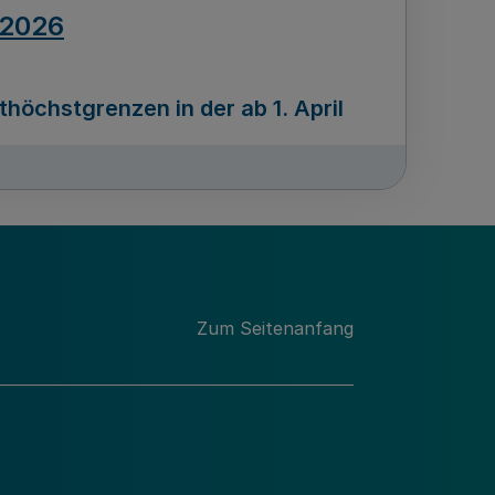
.2026
öchstgrenzen in der ab 1. April
Ausgabennummer
212
.2026
Zum Seitenanfang
programms „Mittelstand Innovativ &
gitale Prozesse
usgabennummer
211