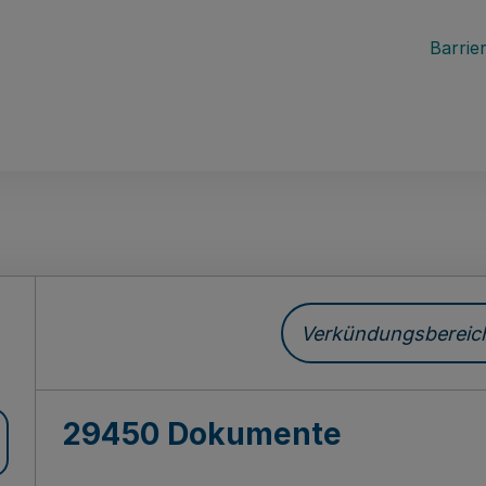
Barrier
ch
Verkündungsbereich 
29450 Dokumente