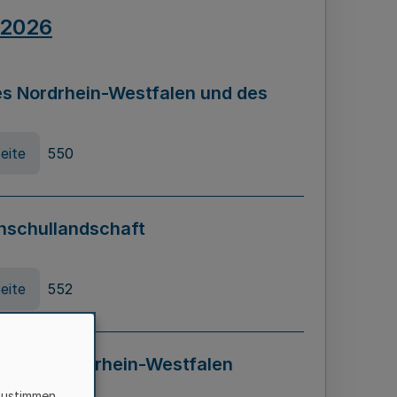
.2026
s Nordrhein-Westfalen und des
eite
550
hschullandschaft
eite
552
ung in Nordrhein-Westfalen
LADG NRW)
zustimmen,