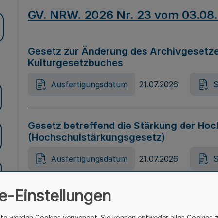
GV. NRW. 2026 Nr. 23 vom 03.08
Gesetz zur Änderung des Archivgesetze
Kulturgesetzbuches
Ausfertigungsdatum
21.07.2026
S
Gesetz betreffend die Stärkung der Hoc
(Hochschulstärkungsgesetz)
Ausfertigungsdatum
21.07.2026
S
e-Einstellungen
Gesetz zur Vermeidung von Diskriminier
(Landesantidiskriminierungsgesetz – 
ite werden Cookies verwendet. Sie können entweder allen Cookies 