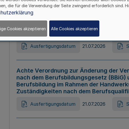
hen, die für die Verwendung der Seite zwingend erforderlich sind. Hi
Ausfertigungsdatum
21.07.2026
S
hutzerklärung
ige Cookies akzeptieren
Alle Cookies akzeptieren
Gesetz zur Änderung des Online-Casin
Ausfertigungsdatum
21.07.2026
S
Achte Verordnung zur Änderung der Ver
nach dem Berufsbildungsgesetz (BBiG) 
Berufsbildung im Rahmen der Handwerk
Zuständigkeiten nach dem Berufsqualif
Ausfertigungsdatum
21.07.2026
S