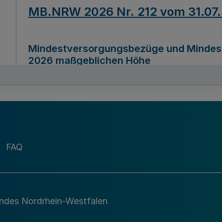
MB.NRW 2026 Nr. 212 vom 31.07
Mindestversorgungsbezüge und Mindesth
2026 maßgeblichen Höhe
Ausfertigungsdatum
22.07.2026
MB.NRW 2026 Nr. 211 vom 31.07
FAQ
Richtlinie zur Durchführung des Förder
Digital (MID)“ zum Teilprogramm MID-Di
andes Nordrhein-Westfalen
Ausfertigungsdatum
29.11.2026
A