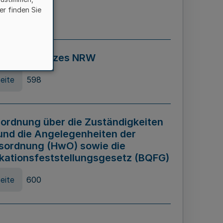
er finden Sie
eite
595
ospiel Gesetzes NRW
eite
598
ordnung über die Zuständigkeiten
und die Angelegenheiten der
sordnung (HwO) sowie die
ikationsfeststellungsgesetz (BQFG)
eite
600