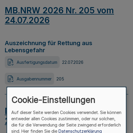
MB.NRW 2026 Nr. 205 vom
24.07.2026
Auszeichnung für Rettung aus
Lebensgefahr
Ausfertigungsdatum
22.07.2026
Ausgabennummer
205
Cookie-Einstellungen
MB.NRW 2026 Nr. 204 vom
Auf dieser Seite werden Cookies verwendet. Sie können
24.07.2026
entweder allen Cookies zustimmen, oder nur solchen,
die für die Verwendung der Seite zwingend erforderlich
sind. Hier finden Sie die
Datenschutzerklärung