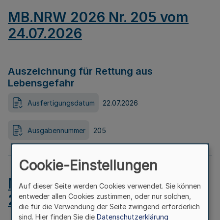
MB.NRW 2026 Nr. 205 vom
24.07.2026
Auszeichnung für Rettung aus
Lebensgefahr
Ausfertigungsdatum
22.07.2026
Ausgabennummer
205
Cookie-Einstellungen
MB.NRW 2026 Nr. 204 vom
Auf dieser Seite werden Cookies verwendet. Sie können
24.07.2026
entweder allen Cookies zustimmen, oder nur solchen,
die für die Verwendung der Seite zwingend erforderlich
sind. Hier finden Sie die
Datenschutzerklärung