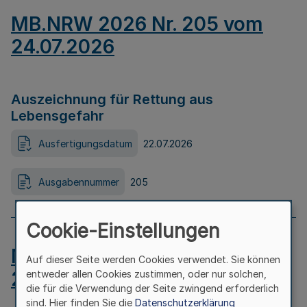
MB.NRW 2026 Nr. 205 vom
24.07.2026
Auszeichnung für Rettung aus
Lebensgefahr
Ausfertigungsdatum
22.07.2026
Ausgabennummer
205
Cookie-Einstellungen
MB.NRW 2026 Nr. 204 vom
Auf dieser Seite werden Cookies verwendet. Sie können
24.07.2026
entweder allen Cookies zustimmen, oder nur solchen,
die für die Verwendung der Seite zwingend erforderlich
sind. Hier finden Sie die
Datenschutzerklärung