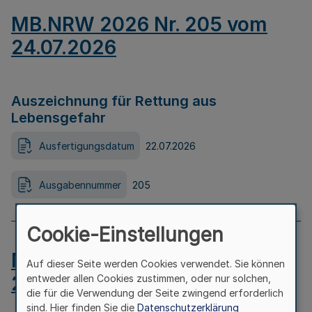
MB.NRW 2026 Nr. 205 vom
24.07.2026
Auszeichnung für Rettung aus
Lebensgefahr
Ausfertigungsdatum
22.07.2026
Ausgabennummer
205
Cookie-Einstellungen
MB.NRW 2026 Nr. 204 vom
Auf dieser Seite werden Cookies verwendet. Sie können
24.07.2026
entweder allen Cookies zustimmen, oder nur solchen,
die für die Verwendung der Seite zwingend erforderlich
sind. Hier finden Sie die
Datenschutzerklärung