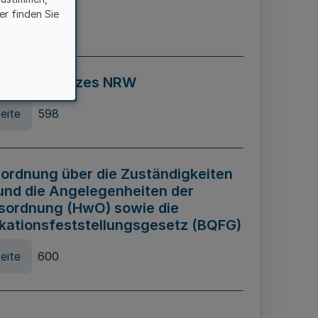
er finden Sie
eite
595
ospiel Gesetzes NRW
eite
598
ordnung über die Zuständigkeiten
und die Angelegenheiten der
sordnung (HwO) sowie die
ikationsfeststellungsgesetz (BQFG)
eite
600