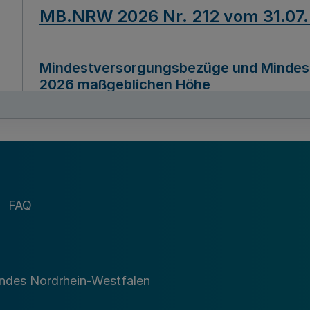
MB.NRW 2026 Nr. 212 vom 31.07
Mindestversorgungsbezüge und Mindesth
2026 maßgeblichen Höhe
Ausfertigungsdatum
22.07.2026
MB.NRW 2026 Nr. 211 vom 31.07
FAQ
Richtlinie zur Durchführung des Förder
Digital (MID)“ zum Teilprogramm MID-Di
andes Nordrhein-Westfalen
Ausfertigungsdatum
29.11.2026
A