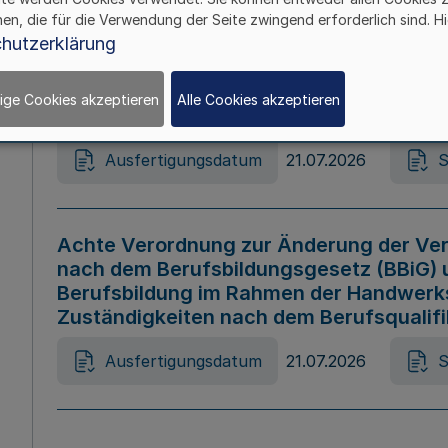
hen, die für die Verwendung der Seite zwingend erforderlich sind. Hi
Ausfertigungsdatum
21.07.2026
S
hutzerklärung
ige Cookies akzeptieren
Alle Cookies akzeptieren
Gesetz zur Änderung des Online-Casin
Ausfertigungsdatum
21.07.2026
S
Achte Verordnung zur Änderung der Ver
nach dem Berufsbildungsgesetz (BBiG) 
Berufsbildung im Rahmen der Handwerk
Zuständigkeiten nach dem Berufsqualif
Ausfertigungsdatum
21.07.2026
S