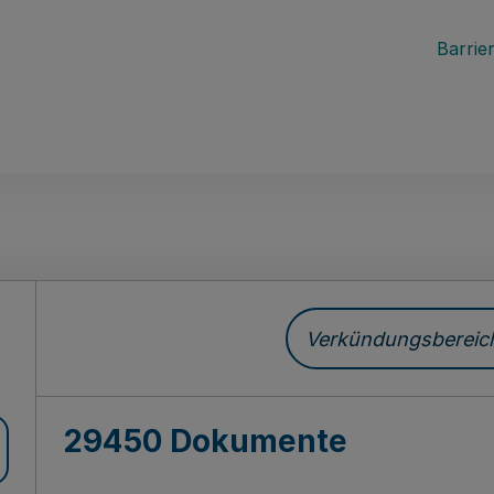
Barrier
ch
Verkündungsbereich 
29450 Dokumente