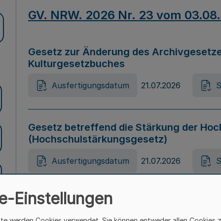
GV. NRW. 2026 Nr. 23 vom 03.08
Gesetz zur Änderung des Archivgesetze
Kulturgesetzbuches
Ausfertigungsdatum
21.07.2026
S
Gesetz betreffend die Stärkung der Hoc
(Hochschulstärkungsgesetz)
Ausfertigungsdatum
21.07.2026
S
e-Einstellungen
Gesetz zur Vermeidung von Diskriminier
(Landesantidiskriminierungsgesetz – 
ite werden Cookies verwendet. Sie können entweder allen Cookies 