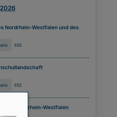
.2026
s Nordrhein-Westfalen und des
eite
550
hschullandschaft
eite
552
ung in Nordrhein-Westfalen
LADG NRW)
zustimmen,