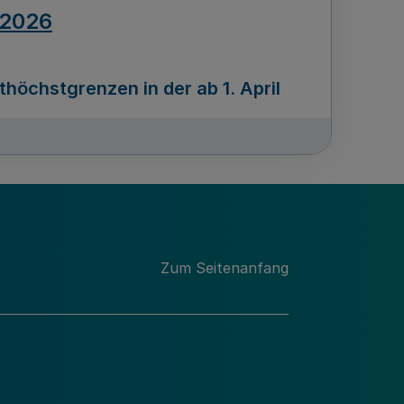
.2026
öchstgrenzen in der ab 1. April
Ausgabennummer
212
.2026
Zum Seitenanfang
programms „Mittelstand Innovativ &
gitale Prozesse
usgabennummer
211