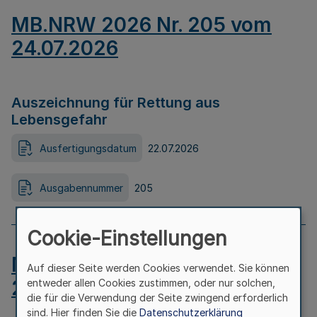
MB.NRW 2026 Nr. 205 vom
24.07.2026
Auszeichnung für Rettung aus
Lebensgefahr
Ausfertigungsdatum
22.07.2026
Ausgabennummer
205
Cookie-Einstellungen
MB.NRW 2026 Nr. 204 vom
Auf dieser Seite werden Cookies verwendet. Sie können
24.07.2026
entweder allen Cookies zustimmen, oder nur solchen,
die für die Verwendung der Seite zwingend erforderlich
sind. Hier finden Sie die
Datenschutzerklärung