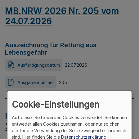
MB.NRW 2026 Nr. 205 vom
24.07.2026
Auszeichnung für Rettung aus
Lebensgefahr
Ausfertigungsdatum
22.07.2026
Ausgabennummer
205
Cookie-Einstellungen
MB.NRW 2026 Nr. 204 vom
Auf dieser Seite werden Cookies verwendet. Sie können
24.07.2026
entweder allen Cookies zustimmen, oder nur solchen,
die für die Verwendung der Seite zwingend erforderlich
sind. Hier finden Sie die
Datenschutzerklärung