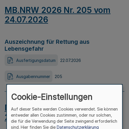
MB.NRW 2026 Nr. 205 vom
24.07.2026
Auszeichnung für Rettung aus
Lebensgefahr
Ausfertigungsdatum
22.07.2026
Ausgabennummer
205
Cookie-Einstellungen
MB.NRW 2026 Nr. 204 vom
Auf dieser Seite werden Cookies verwendet. Sie können
24.07.2026
entweder allen Cookies zustimmen, oder nur solchen,
die für die Verwendung der Seite zwingend erforderlich
sind. Hier finden Sie die
Datenschutzerklärung