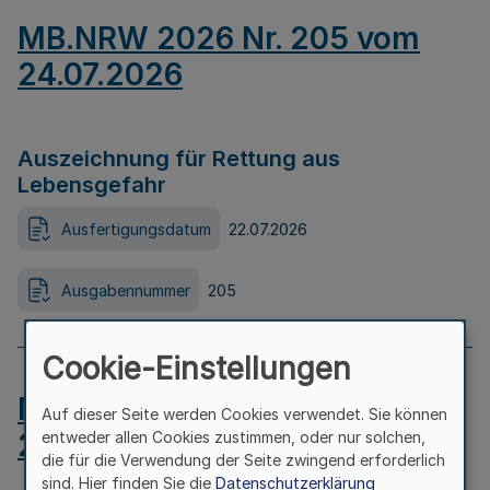
MB.NRW 2026 Nr. 205 vom
24.07.2026
Auszeichnung für Rettung aus
Lebensgefahr
Ausfertigungsdatum
22.07.2026
Ausgabennummer
205
Cookie-Einstellungen
MB.NRW 2026 Nr. 204 vom
Auf dieser Seite werden Cookies verwendet. Sie können
24.07.2026
entweder allen Cookies zustimmen, oder nur solchen,
die für die Verwendung der Seite zwingend erforderlich
sind. Hier finden Sie die
Datenschutzerklärung