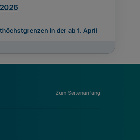
.2026
öchstgrenzen in der ab 1. April
Ausgabennummer
212
.2026
Zum Seitenanfang
programms „Mittelstand Innovativ &
gitale Prozesse
usgabennummer
211