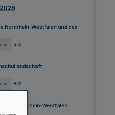
.2026
s Nordrhein-Westfalen und des
eite
550
hschullandschaft
eite
552
ung in Nordrhein-Westfalen
LADG NRW)
zustimmen,