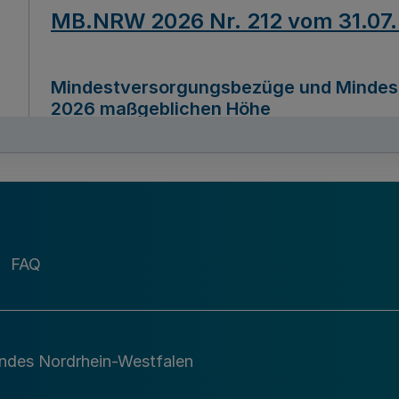
MB.NRW 2026 Nr. 212 vom 31.07
Mindestversorgungsbezüge und Mindesth
2026 maßgeblichen Höhe
Ausfertigungsdatum
22.07.2026
MB.NRW 2026 Nr. 211 vom 31.07
FAQ
Richtlinie zur Durchführung des Förder
Digital (MID)“ zum Teilprogramm MID-Di
andes Nordrhein-Westfalen
Ausfertigungsdatum
29.11.2026
A