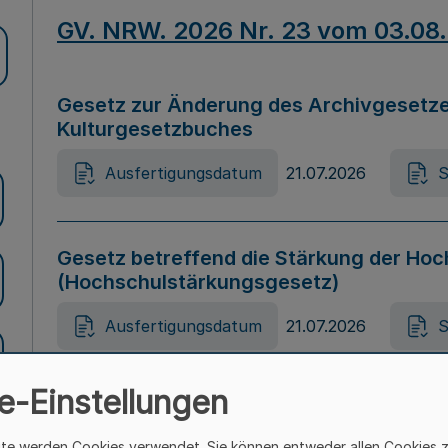
GV. NRW. 2026 Nr. 23 vom 03.08
Gesetz zur Änderung des Archivgesetze
Kulturgesetzbuches
Ausfertigungsdatum
21.07.2026
S
Gesetz betreffend die Stärkung der Hoc
(Hochschulstärkungsgesetz)
Ausfertigungsdatum
21.07.2026
S
e-Einstellungen
Gesetz zur Vermeidung von Diskriminier
(Landesantidiskriminierungsgesetz – 
ite werden Cookies verwendet. Sie können entweder allen Cookies 