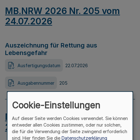
MB.NRW 2026 Nr. 205 vom
24.07.2026
Auszeichnung für Rettung aus
Lebensgefahr
Ausfertigungsdatum
22.07.2026
Ausgabennummer
205
Cookie-Einstellungen
MB.NRW 2026 Nr. 204 vom
Auf dieser Seite werden Cookies verwendet. Sie können
24.07.2026
entweder allen Cookies zustimmen, oder nur solchen,
die für die Verwendung der Seite zwingend erforderlich
sind. Hier finden Sie die
Datenschutzerklärung