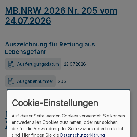
MB.NRW 2026 Nr. 205 vom
24.07.2026
Auszeichnung für Rettung aus
Lebensgefahr
Ausfertigungsdatum
22.07.2026
Ausgabennummer
205
Cookie-Einstellungen
MB.NRW 2026 Nr. 204 vom
Auf dieser Seite werden Cookies verwendet. Sie können
24.07.2026
entweder allen Cookies zustimmen, oder nur solchen,
die für die Verwendung der Seite zwingend erforderlich
sind. Hier finden Sie die
Datenschutzerklärung