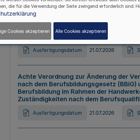
hen, die für die Verwendung der Seite zwingend erforderlich sind. Hi
Ausfertigungsdatum
21.07.2026
S
hutzerklärung
ige Cookies akzeptieren
Alle Cookies akzeptieren
Gesetz zur Änderung des Online-Casin
Ausfertigungsdatum
21.07.2026
S
Achte Verordnung zur Änderung der Ver
nach dem Berufsbildungsgesetz (BBiG) 
Berufsbildung im Rahmen der Handwerk
Zuständigkeiten nach dem Berufsqualif
Ausfertigungsdatum
21.07.2026
S