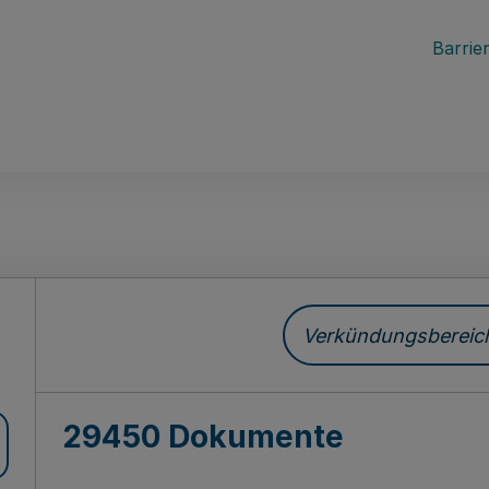
Barrier
ch
Verkündungsbereich 
29450 Dokumente