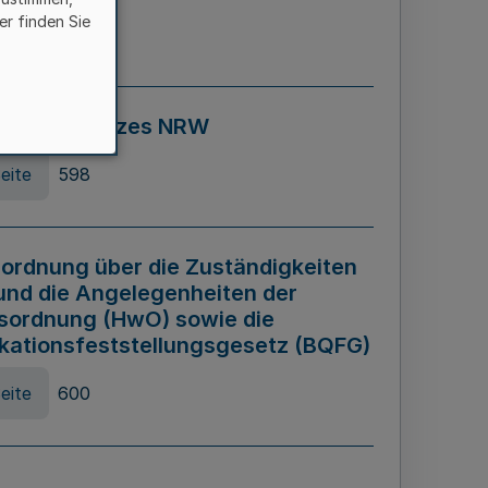
er finden Sie
eite
595
ospiel Gesetzes NRW
eite
598
ordnung über die Zuständigkeiten
und die Angelegenheiten der
sordnung (HwO) sowie die
ikationsfeststellungsgesetz (BQFG)
eite
600