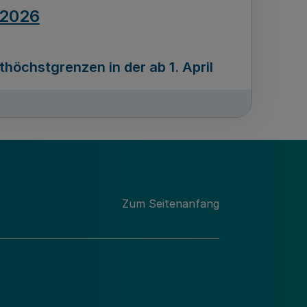
.2026
öchstgrenzen in der ab 1. April
Ausgabennummer
212
.2026
Zum Seitenanfang
programms „Mittelstand Innovativ &
gitale Prozesse
usgabennummer
211