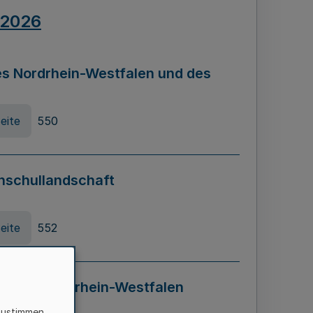
.2026
s Nordrhein-Westfalen und des
eite
550
hschullandschaft
eite
552
ung in Nordrhein-Westfalen
LADG NRW)
zustimmen,