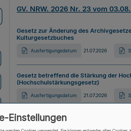
GV. NRW. 2026 Nr. 23 vom 03.08
Gesetz zur Änderung des Archivgesetze
Kulturgesetzbuches
Ausfertigungsdatum
21.07.2026
S
Gesetz betreffend die Stärkung der Hoc
(Hochschulstärkungsgesetz)
Ausfertigungsdatum
21.07.2026
S
e-Einstellungen
Gesetz zur Vermeidung von Diskriminier
(Landesantidiskriminierungsgesetz – 
ite werden Cookies verwendet. Sie können entweder allen Cookies 