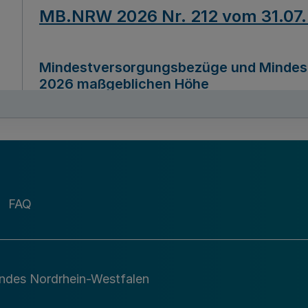
MB.NRW 2026 Nr. 212 vom 31.07
Mindestversorgungsbezüge und Mindesth
2026 maßgeblichen Höhe
Ausfertigungsdatum
22.07.2026
MB.NRW 2026 Nr. 211 vom 31.07
FAQ
Richtlinie zur Durchführung des Förder
Digital (MID)“ zum Teilprogramm MID-Di
andes Nordrhein-Westfalen
Ausfertigungsdatum
29.11.2026
A