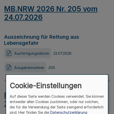
MB.NRW 2026 Nr. 205 vom
24.07.2026
Auszeichnung für Rettung aus
Lebensgefahr
Ausfertigungsdatum
22.07.2026
Ausgabennummer
205
Cookie-Einstellungen
MB.NRW 2026 Nr. 204 vom
Auf dieser Seite werden Cookies verwendet. Sie können
24.07.2026
entweder allen Cookies zustimmen, oder nur solchen,
die für die Verwendung der Seite zwingend erforderlich
sind. Hier finden Sie die
Datenschutzerklärung