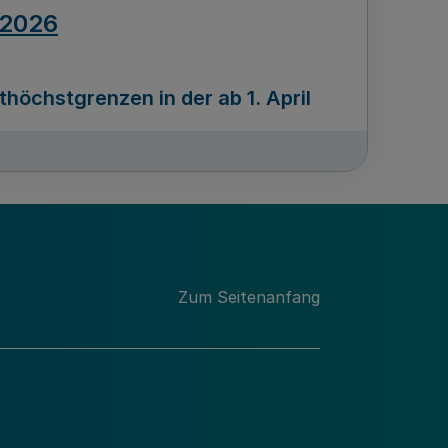
.2026
öchstgrenzen in der ab 1. April
Ausgabennummer
212
.2026
Zum Seitenanfang
programms „Mittelstand Innovativ &
gitale Prozesse
usgabennummer
211