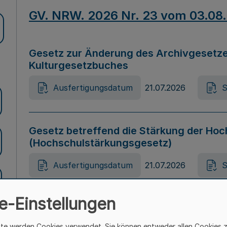
GV. NRW. 2026 Nr. 23 vom 03.08
Gesetz zur Änderung des Archivgesetze
Kulturgesetzbuches
Ausfertigungsdatum
21.07.2026
S
Gesetz betreffend die Stärkung der Hoc
(Hochschulstärkungsgesetz)
Ausfertigungsdatum
21.07.2026
S
e-Einstellungen
Gesetz zur Vermeidung von Diskriminier
(Landesantidiskriminierungsgesetz – 
ite werden Cookies verwendet. Sie können entweder allen Cookies 