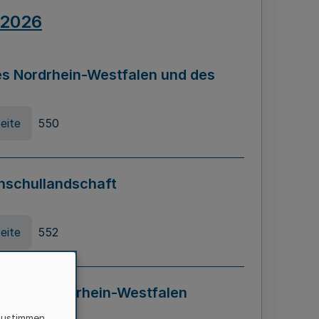
.2026
s Nordrhein-Westfalen und des
eite
550
hschullandschaft
eite
552
ung in Nordrhein-Westfalen
LADG NRW)
zustimmen,