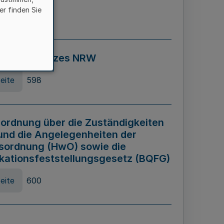
er finden Sie
eite
595
ospiel Gesetzes NRW
eite
598
ordnung über die Zuständigkeiten
und die Angelegenheiten der
sordnung (HwO) sowie die
ikationsfeststellungsgesetz (BQFG)
eite
600