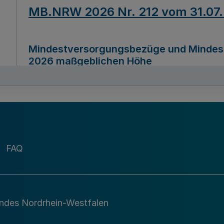
MB.NRW 2026 Nr. 212 vom 31.07
Mindestversorgungsbezüge und Mindesth
2026 maßgeblichen Höhe
Ausfertigungsdatum
22.07.2026
MB.NRW 2026 Nr. 211 vom 31.07
FAQ
Richtlinie zur Durchführung des Förder
Digital (MID)“ zum Teilprogramm MID-Di
andes Nordrhein-Westfalen
Ausfertigungsdatum
29.11.2026
A