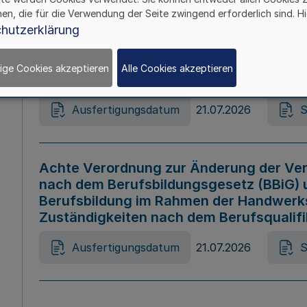
hen, die für die Verwendung der Seite zwingend erforderlich sind. Hi
Ausfertigungsdatum
21.07.2026
S
hutzerklärung
ige Cookies akzeptieren
Alle Cookies akzeptieren
Gesetz zur Änderung des Online-Casin
Ausfertigungsdatum
21.07.2026
S
Achte Verordnung zur Änderung der Ver
nach dem Berufsbildungsgesetz (BBiG) 
Berufsbildung im Rahmen der Handwerk
Zuständigkeiten nach dem Berufsqualif
Ausfertigungsdatum
21.07.2026
S