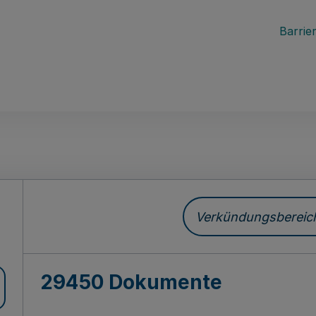
Barrier
ch
Verkündungsbereich 
29450 Dokumente