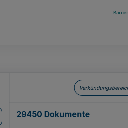
Barrier
ch
Verkündungsbereich 
29450 Dokumente