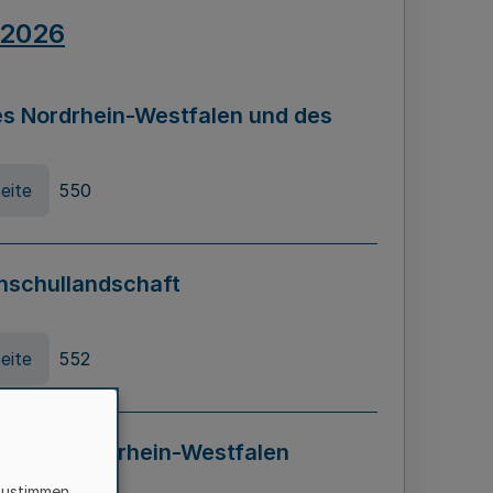
.2026
s Nordrhein-Westfalen und des
eite
550
hschullandschaft
eite
552
ung in Nordrhein-Westfalen
LADG NRW)
zustimmen,