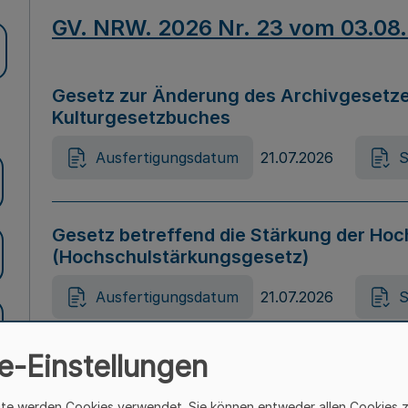
GV. NRW. 2026 Nr. 23 vom 03.08
Gesetz zur Änderung des Archivgesetze
Kulturgesetzbuches
Ausfertigungsdatum
21.07.2026
S
Gesetz betreffend die Stärkung der Hoc
(Hochschulstärkungsgesetz)
Ausfertigungsdatum
21.07.2026
S
e-Einstellungen
Gesetz zur Vermeidung von Diskriminier
(Landesantidiskriminierungsgesetz – 
ite werden Cookies verwendet. Sie können entweder allen Cookies 