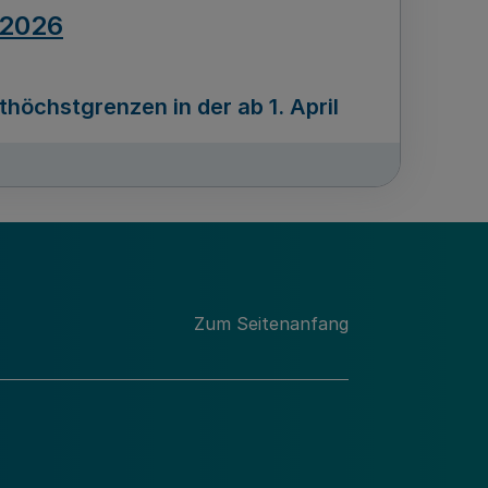
.2026
öchstgrenzen in der ab 1. April
Ausgabennummer
212
.2026
Zum Seitenanfang
programms „Mittelstand Innovativ &
gitale Prozesse
usgabennummer
211