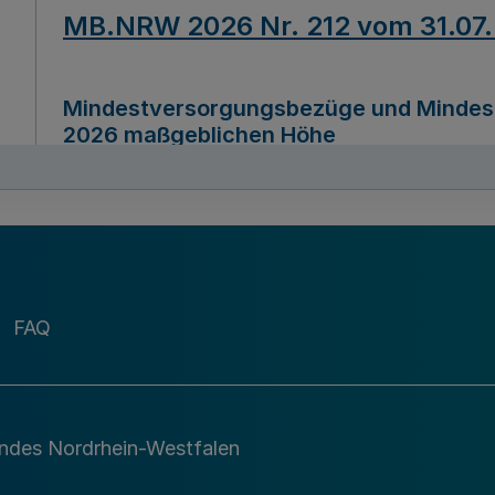
MB.NRW 2026 Nr. 212 vom 31.07
Mindestversorgungsbezüge und Mindesth
2026 maßgeblichen Höhe
Ausfertigungsdatum
22.07.2026
MB.NRW 2026 Nr. 211 vom 31.07
FAQ
Richtlinie zur Durchführung des Förder
Digital (MID)“ zum Teilprogramm MID-Di
andes Nordrhein-Westfalen
Ausfertigungsdatum
29.11.2026
A