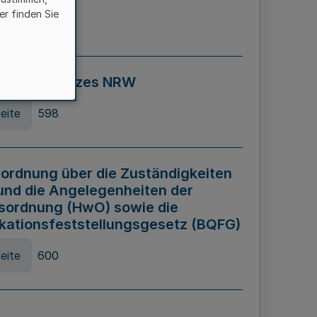
er finden Sie
eite
595
ospiel Gesetzes NRW
eite
598
ordnung über die Zuständigkeiten
und die Angelegenheiten der
sordnung (HwO) sowie die
ikationsfeststellungsgesetz (BQFG)
eite
600