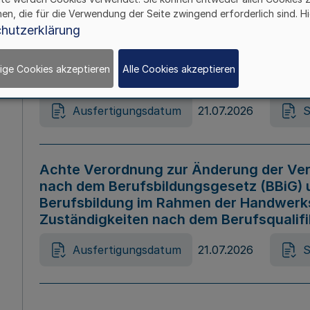
hen, die für die Verwendung der Seite zwingend erforderlich sind. Hi
Ausfertigungsdatum
21.07.2026
S
hutzerklärung
ige Cookies akzeptieren
Alle Cookies akzeptieren
Gesetz zur Änderung des Online-Casin
Ausfertigungsdatum
21.07.2026
S
Achte Verordnung zur Änderung der Ver
nach dem Berufsbildungsgesetz (BBiG) 
Berufsbildung im Rahmen der Handwerk
Zuständigkeiten nach dem Berufsqualif
Ausfertigungsdatum
21.07.2026
S