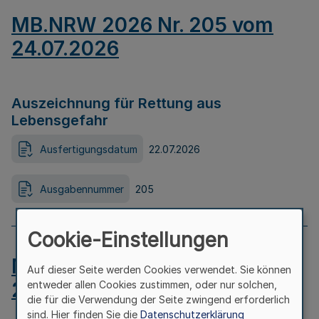
MB.NRW 2026 Nr. 205 vom
24.07.2026
Auszeichnung für Rettung aus
Lebensgefahr
Ausfertigungsdatum
22.07.2026
Ausgabennummer
205
Cookie-Einstellungen
MB.NRW 2026 Nr. 204 vom
Auf dieser Seite werden Cookies verwendet. Sie können
24.07.2026
entweder allen Cookies zustimmen, oder nur solchen,
die für die Verwendung der Seite zwingend erforderlich
sind. Hier finden Sie die
Datenschutzerklärung