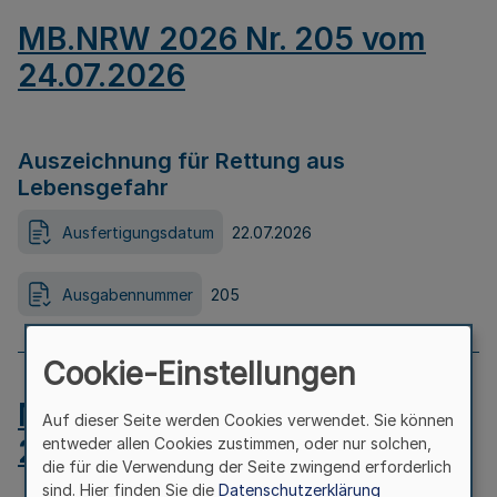
MB.NRW 2026 Nr. 205 vom
24.07.2026
Auszeichnung für Rettung aus
Lebensgefahr
Ausfertigungsdatum
22.07.2026
Ausgabennummer
205
Cookie-Einstellungen
MB.NRW 2026 Nr. 204 vom
Auf dieser Seite werden Cookies verwendet. Sie können
24.07.2026
entweder allen Cookies zustimmen, oder nur solchen,
die für die Verwendung der Seite zwingend erforderlich
sind. Hier finden Sie die
Datenschutzerklärung