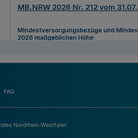
MB.NRW 2026 Nr. 212 vom 31.07
Mindestversorgungsbezüge und Mindesth
2026 maßgeblichen Höhe
Ausfertigungsdatum
22.07.2026
MB.NRW 2026 Nr. 211 vom 31.07
FAQ
Richtlinie zur Durchführung des Förder
Digital (MID)“ zum Teilprogramm MID-Di
andes Nordrhein-Westfalen
Ausfertigungsdatum
29.11.2026
A