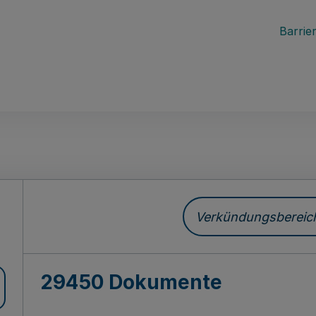
Barrier
ch
Verkündungsbereich 
29450 Dokumente