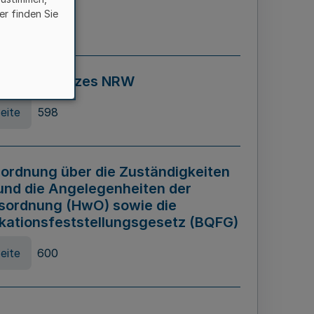
er finden Sie
eite
595
ospiel Gesetzes NRW
eite
598
ordnung über die Zuständigkeiten
und die Angelegenheiten der
sordnung (HwO) sowie die
ikationsfeststellungsgesetz (BQFG)
eite
600