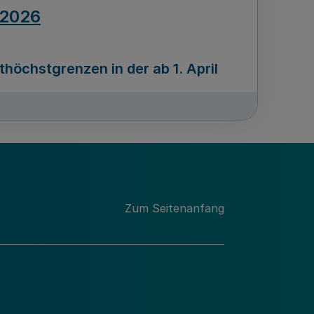
.2026
öchstgrenzen in der ab 1. April
Ausgabennummer
212
.2026
Zum Seitenanfang
programms „Mittelstand Innovativ &
gitale Prozesse
usgabennummer
211