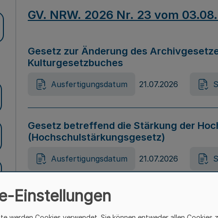
GV. NRW. 2026 Nr. 23 vom 03.08
Gesetz zur Änderung des Archivgesetze
Kulturgesetzbuches
Ausfertigungsdatum
21.07.2026
S
Gesetz betreffend die Stärkung der Hoc
(Hochschulstärkungsgesetz)
Ausfertigungsdatum
21.07.2026
S
e-Einstellungen
Gesetz zur Vermeidung von Diskriminier
(Landesantidiskriminierungsgesetz – 
ite werden Cookies verwendet. Sie können entweder allen Cookies 