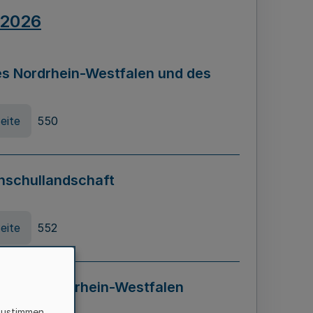
.2026
s Nordrhein-Westfalen und des
eite
550
hschullandschaft
eite
552
ung in Nordrhein-Westfalen
LADG NRW)
zustimmen,