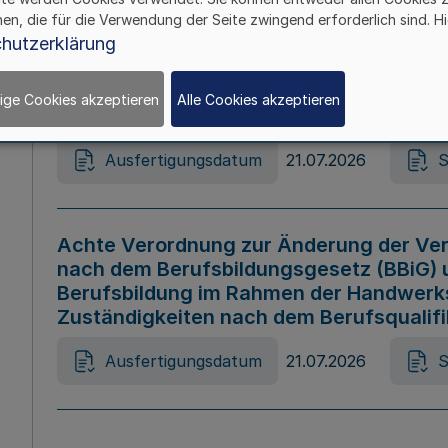
hen, die für die Verwendung der Seite zwingend erforderlich sind. Hi
Ausfertigungsdatum
21.07.2026
S
hutzerklärung
ige Cookies akzeptieren
Alle Cookies akzeptieren
Gesetz zur Änderung des Online-Casin
Ausfertigungsdatum
21.07.2026
S
Achte Verordnung zur Änderung der Ver
nach dem Berufsbildungsgesetz (BBiG) 
Berufsbildung im Rahmen der Handwerk
Zuständigkeiten nach dem Berufsqualif
Ausfertigungsdatum
21.07.2026
S