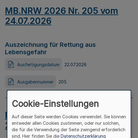
MB.NRW 2026 Nr. 205 vom
24.07.2026
Auszeichnung für Rettung aus
Lebensgefahr
Ausfertigungsdatum
22.07.2026
Ausgabennummer
205
Cookie-Einstellungen
MB.NRW 2026 Nr. 204 vom
Auf dieser Seite werden Cookies verwendet. Sie können
24.07.2026
entweder allen Cookies zustimmen, oder nur solchen,
die für die Verwendung der Seite zwingend erforderlich
sind. Hier finden Sie die
Datenschutzerklärung