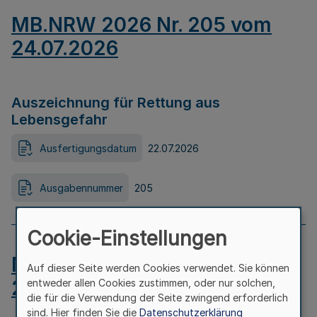
MB.NRW 2026 Nr. 205 vom
24.07.2026
Auszeichnung für Rettung aus
Lebensgefahr
Ausfertigungsdatum
22.07.2026
Ausgabennummer
205
Cookie-Einstellungen
MB.NRW 2026 Nr. 204 vom
Auf dieser Seite werden Cookies verwendet. Sie können
24.07.2026
entweder allen Cookies zustimmen, oder nur solchen,
die für die Verwendung der Seite zwingend erforderlich
sind. Hier finden Sie die
Datenschutzerklärung