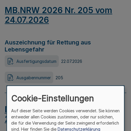
MB.NRW 2026 Nr. 205 vom
24.07.2026
Auszeichnung für Rettung aus
Lebensgefahr
Ausfertigungsdatum
22.07.2026
Ausgabennummer
205
Cookie-Einstellungen
MB.NRW 2026 Nr. 204 vom
Auf dieser Seite werden Cookies verwendet. Sie können
24.07.2026
entweder allen Cookies zustimmen, oder nur solchen,
die für die Verwendung der Seite zwingend erforderlich
sind. Hier finden Sie die
Datenschutzerklärung