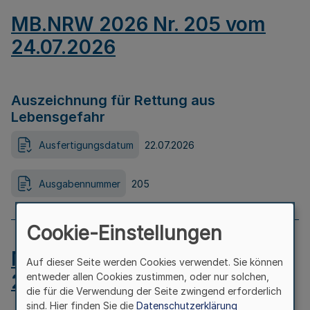
MB.NRW 2026 Nr. 205 vom
24.07.2026
Auszeichnung für Rettung aus
Lebensgefahr
Ausfertigungsdatum
22.07.2026
Ausgabennummer
205
Cookie-Einstellungen
MB.NRW 2026 Nr. 204 vom
Auf dieser Seite werden Cookies verwendet. Sie können
24.07.2026
entweder allen Cookies zustimmen, oder nur solchen,
die für die Verwendung der Seite zwingend erforderlich
sind. Hier finden Sie die
Datenschutzerklärung