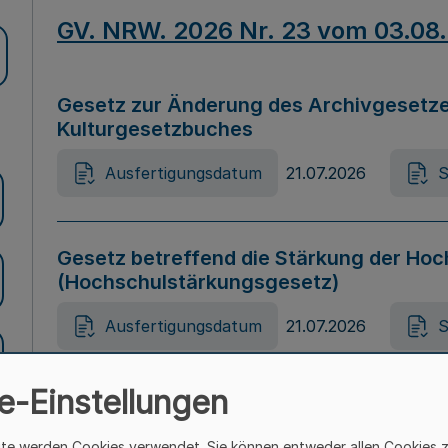
GV. NRW. 2026 Nr. 23 vom 03.08
Gesetz zur Änderung des Archivgesetze
Kulturgesetzbuches
Ausfertigungsdatum
21.07.2026
S
Gesetz betreffend die Stärkung der Hoc
(Hochschulstärkungsgesetz)
Ausfertigungsdatum
21.07.2026
S
e-Einstellungen
Gesetz zur Vermeidung von Diskriminier
(Landesantidiskriminierungsgesetz – 
ite werden Cookies verwendet. Sie können entweder allen Cookies 