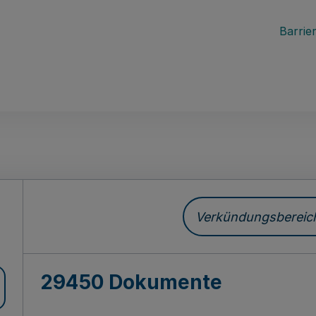
Barrier
ch
Verkündungsbereich 
29450 Dokumente