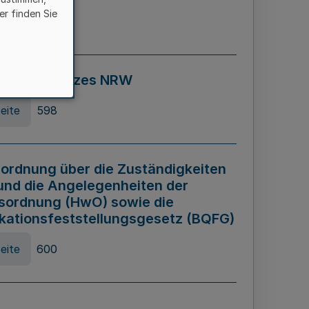
er finden Sie
eite
595
ospiel Gesetzes NRW
eite
598
ordnung über die Zuständigkeiten
und die Angelegenheiten der
sordnung (HwO) sowie die
ikationsfeststellungsgesetz (BQFG)
eite
600