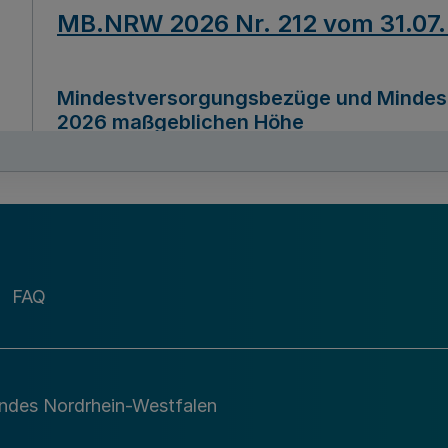
MB.NRW 2026 Nr. 212 vom 31.07
Mindestversorgungsbezüge und Mindesth
2026 maßgeblichen Höhe
Ausfertigungsdatum
22.07.2026
MB.NRW 2026 Nr. 211 vom 31.07
FAQ
Richtlinie zur Durchführung des Förder
Digital (MID)“ zum Teilprogramm MID-Di
andes Nordrhein-Westfalen
Ausfertigungsdatum
29.11.2026
A