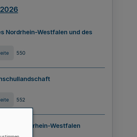
.2026
s Nordrhein-Westfalen und des
eite
550
hschullandschaft
eite
552
ung in Nordrhein-Westfalen
LADG NRW)
zustimmen,