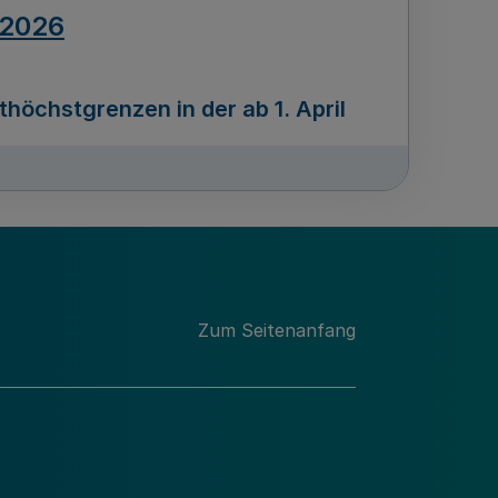
.2026
öchstgrenzen in der ab 1. April
Ausgabennummer
212
.2026
Zum Seitenanfang
programms „Mittelstand Innovativ &
gitale Prozesse
usgabennummer
211