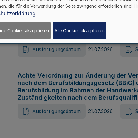
hen, die für die Verwendung der Seite zwingend erforderlich sind. Hi
Ausfertigungsdatum
21.07.2026
S
hutzerklärung
ige Cookies akzeptieren
Alle Cookies akzeptieren
Gesetz zur Änderung des Online-Casin
Ausfertigungsdatum
21.07.2026
S
Achte Verordnung zur Änderung der Ver
nach dem Berufsbildungsgesetz (BBiG) 
Berufsbildung im Rahmen der Handwerk
Zuständigkeiten nach dem Berufsqualif
Ausfertigungsdatum
21.07.2026
S