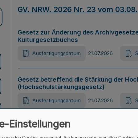
GV. NRW. 2026 Nr. 23 vom 03.08
Gesetz zur Änderung des Archivgesetze
Kulturgesetzbuches
Ausfertigungsdatum
21.07.2026
S
Gesetz betreffend die Stärkung der Hoc
(Hochschulstärkungsgesetz)
Ausfertigungsdatum
21.07.2026
S
e-Einstellungen
Gesetz zur Vermeidung von Diskriminier
(Landesantidiskriminierungsgesetz – 
ite werden Cookies verwendet. Sie können entweder allen Cookies 