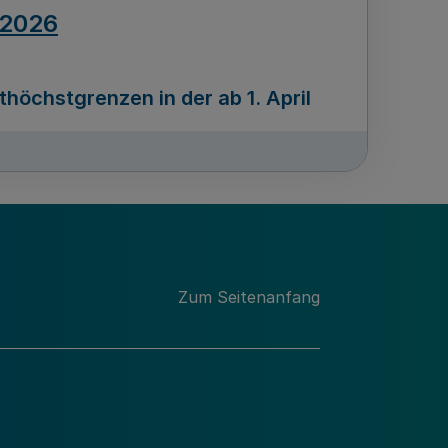
.2026
öchstgrenzen in der ab 1. April
Ausgabennummer
212
.2026
Zum Seitenanfang
programms „Mittelstand Innovativ &
gitale Prozesse
usgabennummer
211