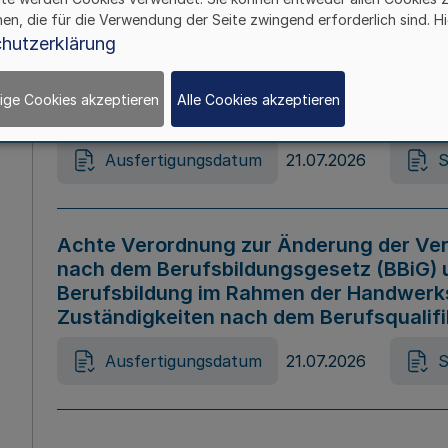
hen, die für die Verwendung der Seite zwingend erforderlich sind. Hi
Ausfertigungsdatum
21.07.2026
S
hutzerklärung
ige Cookies akzeptieren
Alle Cookies akzeptieren
Gesetz zur Änderung des Online-Casin
Ausfertigungsdatum
21.07.2026
S
Achte Verordnung zur Änderung der Ver
nach dem Berufsbildungsgesetz (BBiG) 
Berufsbildung im Rahmen der Handwerk
Zuständigkeiten nach dem Berufsqualif
Ausfertigungsdatum
21.07.2026
S