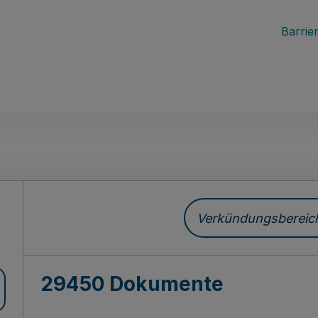
Barrier
ch
Verkündungsbereich 
29450 Dokumente