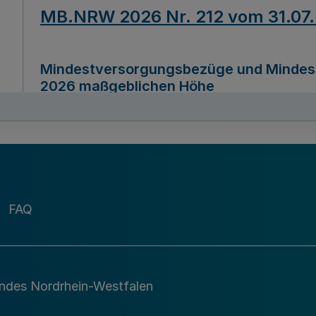
MB.NRW 2026 Nr. 212 vom 31.07
Mindestversorgungsbezüge und Mindesth
2026 maßgeblichen Höhe
Ausfertigungsdatum
22.07.2026
MB.NRW 2026 Nr. 211 vom 31.07
FAQ
Richtlinie zur Durchführung des Förder
Digital (MID)“ zum Teilprogramm MID-Di
andes Nordrhein-Westfalen
Ausfertigungsdatum
29.11.2026
A