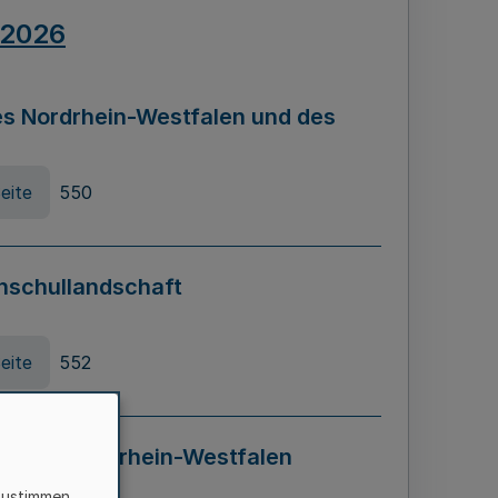
.2026
s Nordrhein-Westfalen und des
eite
550
hschullandschaft
eite
552
ung in Nordrhein-Westfalen
LADG NRW)
zustimmen,