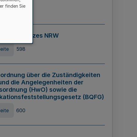
er finden Sie
eite
595
ospiel Gesetzes NRW
eite
598
ordnung über die Zuständigkeiten
und die Angelegenheiten der
sordnung (HwO) sowie die
ikationsfeststellungsgesetz (BQFG)
eite
600