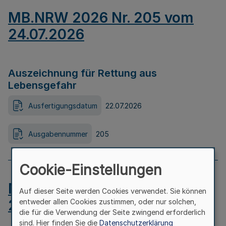
MB.NRW 2026 Nr. 205 vom
24.07.2026
Auszeichnung für Rettung aus
Lebensgefahr
Ausfertigungsdatum
22.07.2026
Ausgabennummer
205
Cookie-Einstellungen
MB.NRW 2026 Nr. 204 vom
Auf dieser Seite werden Cookies verwendet. Sie können
24.07.2026
entweder allen Cookies zustimmen, oder nur solchen,
die für die Verwendung der Seite zwingend erforderlich
sind. Hier finden Sie die
Datenschutzerklärung