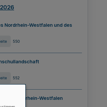
.2026
s Nordrhein-Westfalen und des
eite
550
hschullandschaft
eite
552
ung in Nordrhein-Westfalen
LADG NRW)
zustimmen,