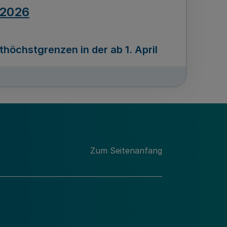
.2026
öchstgrenzen in der ab 1. April
Ausgabennummer
212
.2026
Zum Seitenanfang
programms „Mittelstand Innovativ &
gitale Prozesse
usgabennummer
211