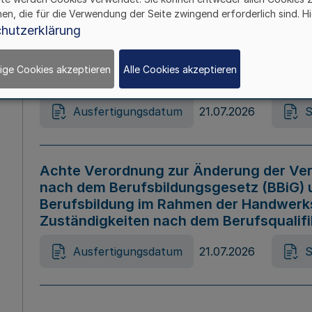
hen, die für die Verwendung der Seite zwingend erforderlich sind. Hi
Ausfertigungsdatum
21.07.2026
S
hutzerklärung
ige Cookies akzeptieren
Alle Cookies akzeptieren
Gesetz zur Änderung des Online-Casin
Ausfertigungsdatum
21.07.2026
S
Achte Verordnung zur Änderung der Ver
nach dem Berufsbildungsgesetz (BBiG) 
Berufsbildung im Rahmen der Handwerk
Zuständigkeiten nach dem Berufsqualif
Ausfertigungsdatum
21.07.2026
S