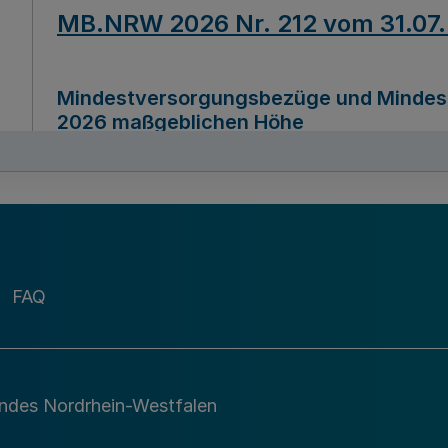
MB.NRW 2026 Nr. 212 vom 31.07
Mindestversorgungsbezüge und Mindesth
2026 maßgeblichen Höhe
Ausfertigungsdatum
22.07.2026
MB.NRW 2026 Nr. 211 vom 31.07
FAQ
Richtlinie zur Durchführung des Förder
Digital (MID)“ zum Teilprogramm MID-Di
andes Nordrhein-Westfalen
Ausfertigungsdatum
29.11.2026
A