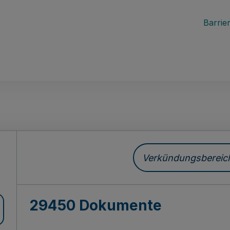
Barrier
ch
Verkündungsbereich 
29450 Dokumente