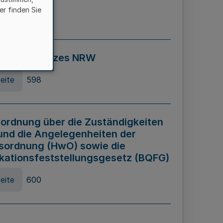
er finden Sie
eite
595
ospiel Gesetzes NRW
eite
598
ordnung über die Zuständigkeiten
und die Angelegenheiten der
sordnung (HwO) sowie die
ikationsfeststellungsgesetz (BQFG)
eite
600