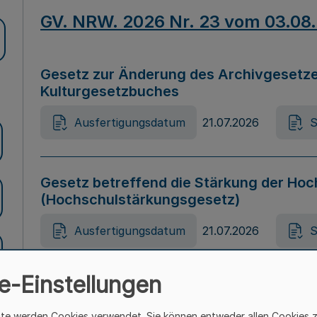
GV. NRW. 2026 Nr. 23 vom 03.08
Gesetz zur Änderung des Archivgesetze
Kulturgesetzbuches
Ausfertigungsdatum
21.07.2026
S
Gesetz betreffend die Stärkung der Hoc
(Hochschulstärkungsgesetz)
Ausfertigungsdatum
21.07.2026
S
e-Einstellungen
Gesetz zur Vermeidung von Diskriminier
(Landesantidiskriminierungsgesetz – 
ite werden Cookies verwendet. Sie können entweder allen Cookies 