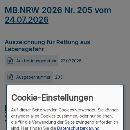
MB.NRW 2026 Nr. 205 vom
24.07.2026
Auszeichnung für Rettung aus
Lebensgefahr
Ausfertigungsdatum
22.07.2026
Ausgabennummer
205
Cookie-Einstellungen
MB.NRW 2026 Nr. 204 vom
Auf dieser Seite werden Cookies verwendet. Sie können
24.07.2026
entweder allen Cookies zustimmen, oder nur solchen,
die für die Verwendung der Seite zwingend erforderlich
sind. Hier finden Sie die
Datenschutzerklärung