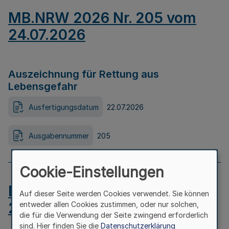
MB.NRW 2026 Nr. 205 vom
24.07.2026
Auszeichnung für Rettung aus
Lebensgefahr
Ausfertigungsdatum
22.07.2026
Ausgabennummer
205
Cookie-Einstellungen
MB.NRW 2026 Nr. 204 vom
Auf dieser Seite werden Cookies verwendet. Sie können
24.07.2026
entweder allen Cookies zustimmen, oder nur solchen,
die für die Verwendung der Seite zwingend erforderlich
sind. Hier finden Sie die
Datenschutzerklärung