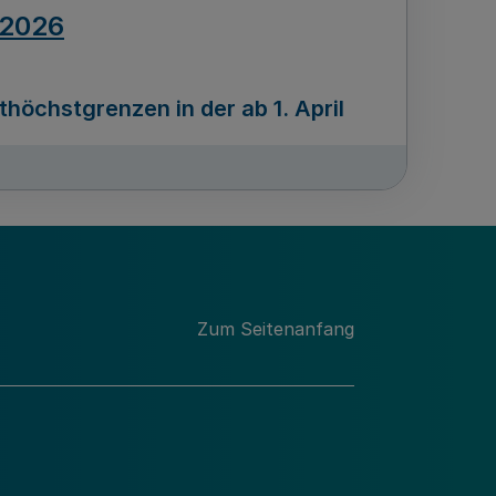
.2026
öchstgrenzen in der ab 1. April
Ausgabennummer
212
.2026
Zum Seitenanfang
programms „Mittelstand Innovativ &
gitale Prozesse
usgabennummer
211