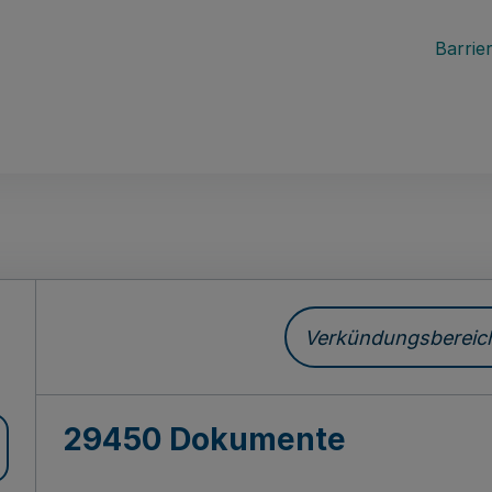
Barrier
ch
Verkündungsbereich 
29450 Dokumente