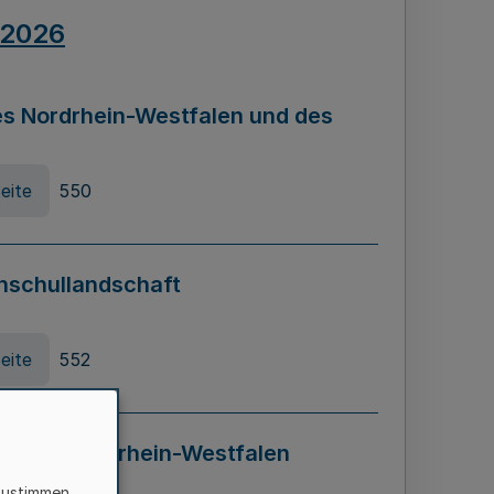
.2026
s Nordrhein-Westfalen und des
eite
550
hschullandschaft
eite
552
ung in Nordrhein-Westfalen
LADG NRW)
zustimmen,