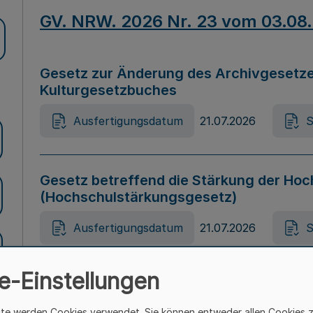
GV. NRW. 2026 Nr. 23 vom 03.08
Gesetz zur Änderung des Archivgesetze
Kulturgesetzbuches
Ausfertigungsdatum
21.07.2026
S
Gesetz betreffend die Stärkung der Hoc
(Hochschulstärkungsgesetz)
Ausfertigungsdatum
21.07.2026
S
e-Einstellungen
Gesetz zur Vermeidung von Diskriminier
(Landesantidiskriminierungsgesetz – 
ite werden Cookies verwendet. Sie können entweder allen Cookies 