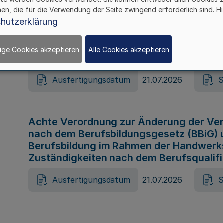
hen, die für die Verwendung der Seite zwingend erforderlich sind. Hi
Ausfertigungsdatum
21.07.2026
S
hutzerklärung
ige Cookies akzeptieren
Alle Cookies akzeptieren
Gesetz zur Änderung des Online-Casin
Ausfertigungsdatum
21.07.2026
S
Achte Verordnung zur Änderung der Ver
nach dem Berufsbildungsgesetz (BBiG) 
Berufsbildung im Rahmen der Handwerk
Zuständigkeiten nach dem Berufsqualif
Ausfertigungsdatum
21.07.2026
S