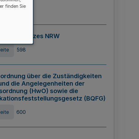
er finden Sie
eite
595
ospiel Gesetzes NRW
eite
598
ordnung über die Zuständigkeiten
und die Angelegenheiten der
sordnung (HwO) sowie die
ikationsfeststellungsgesetz (BQFG)
eite
600