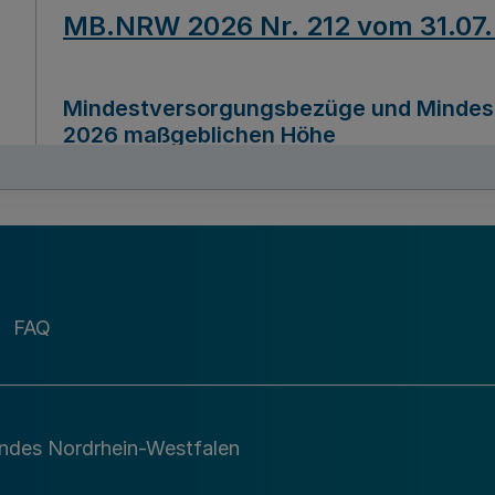
MB.NRW 2026 Nr. 212 vom 31.07
Mindestversorgungsbezüge und Mindesth
2026 maßgeblichen Höhe
Ausfertigungsdatum
22.07.2026
MB.NRW 2026 Nr. 211 vom 31.07
FAQ
Richtlinie zur Durchführung des Förder
Digital (MID)“ zum Teilprogramm MID-Di
andes Nordrhein-Westfalen
Ausfertigungsdatum
29.11.2026
A