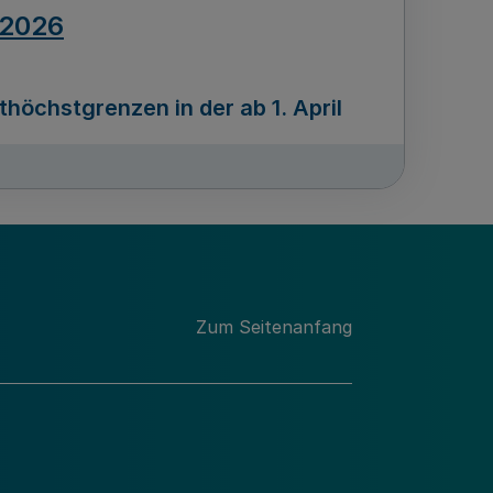
.2026
öchstgrenzen in der ab 1. April
Ausgabennummer
212
.2026
Zum Seitenanfang
programms „Mittelstand Innovativ &
gitale Prozesse
usgabennummer
211