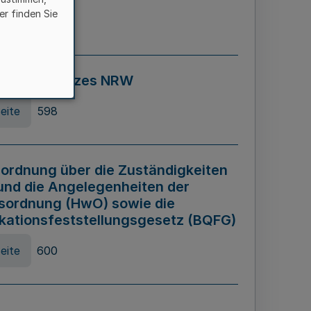
er finden Sie
eite
595
ospiel Gesetzes NRW
eite
598
ordnung über die Zuständigkeiten
und die Angelegenheiten der
sordnung (HwO) sowie die
ikationsfeststellungsgesetz (BQFG)
eite
600