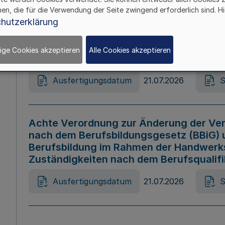
hen, die für die Verwendung der Seite zwingend erforderlich sind. Hi
Ausfertigungsdatum
21.07.2026
S
hutzerklärung
ige Cookies akzeptieren
Alle Cookies akzeptieren
Gesetz zur Änderung des Online-Casin
Ausfertigungsdatum
21.07.2026
S
Achte Verordnung zur Änderung der Ver
nach dem Berufsbildungsgesetz (BBiG) 
Berufsbildung im Rahmen der Handwerk
Zuständigkeiten nach dem Berufsqualif
Ausfertigungsdatum
21.07.2026
S