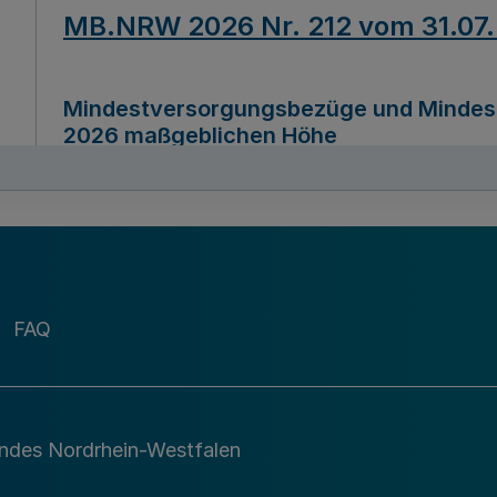
MB.NRW 2026 Nr. 212 vom 31.07
Mindestversorgungsbezüge und Mindesth
2026 maßgeblichen Höhe
Ausfertigungsdatum
22.07.2026
MB.NRW 2026 Nr. 211 vom 31.07
FAQ
Richtlinie zur Durchführung des Förder
Digital (MID)“ zum Teilprogramm MID-Di
andes Nordrhein-Westfalen
Ausfertigungsdatum
29.11.2026
A