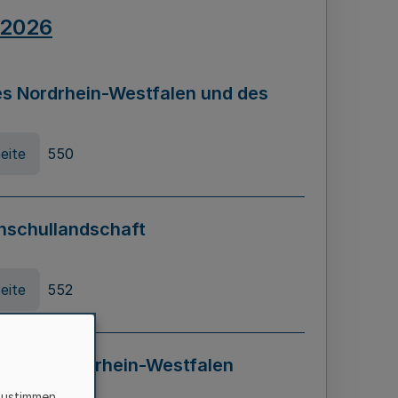
.2026
s Nordrhein-Westfalen und des
eite
550
hschullandschaft
eite
552
ung in Nordrhein-Westfalen
LADG NRW)
zustimmen,