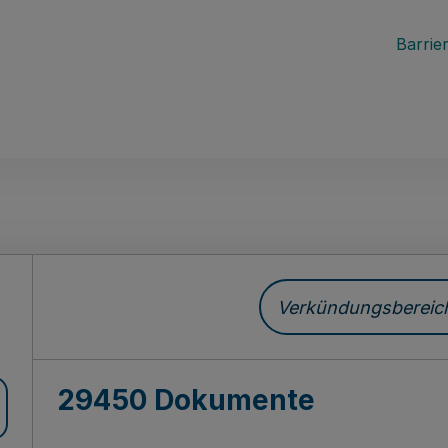
Barrier
ch
Verkündungsbereich 
29450 Dokumente