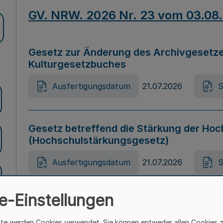
GV. NRW. 2026 Nr. 23 vom 03.08
Gesetz zur Änderung des Archivgesetze
Kulturgesetzbuches
Ausfertigungsdatum
21.07.2026
S
Gesetz betreffend die Stärkung der Hoc
(Hochschulstärkungsgesetz)
Ausfertigungsdatum
21.07.2026
S
e-Einstellungen
Gesetz zur Vermeidung von Diskriminier
(Landesantidiskriminierungsgesetz – 
ite werden Cookies verwendet. Sie können entweder allen Cookies 