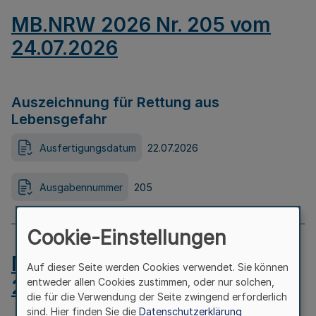
MB.NRW 2026 Nr. 205 vom
24.07.2026
Auszeichnung für Rettung aus
Lebensgefahr
Ausfertigungsdatum
22.07.2026
Ausgabennummer
205
Cookie-Einstellungen
MB.NRW 2026 Nr. 204 vom
Auf dieser Seite werden Cookies verwendet. Sie können
24.07.2026
entweder allen Cookies zustimmen, oder nur solchen,
die für die Verwendung der Seite zwingend erforderlich
sind. Hier finden Sie die
Datenschutzerklärung