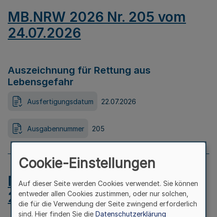
MB.NRW 2026 Nr. 205 vom
24.07.2026
Auszeichnung für Rettung aus
Lebensgefahr
Ausfertigungsdatum
22.07.2026
Ausgabennummer
205
Cookie-Einstellungen
MB.NRW 2026 Nr. 204 vom
Auf dieser Seite werden Cookies verwendet. Sie können
24.07.2026
entweder allen Cookies zustimmen, oder nur solchen,
die für die Verwendung der Seite zwingend erforderlich
sind. Hier finden Sie die
Datenschutzerklärung