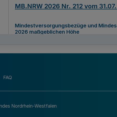
MB.NRW 2026 Nr. 212 vom 31.07
Mindestversorgungsbezüge und Mindesth
2026 maßgeblichen Höhe
Ausfertigungsdatum
22.07.2026
MB.NRW 2026 Nr. 211 vom 31.07
FAQ
Richtlinie zur Durchführung des Förder
Digital (MID)“ zum Teilprogramm MID-Di
andes Nordrhein-Westfalen
Ausfertigungsdatum
29.11.2026
A