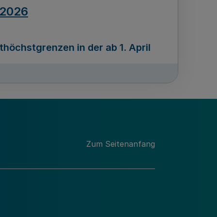
.2026
öchstgrenzen in der ab 1. April
Ausgabennummer
212
.2026
Zum Seitenanfang
programms „Mittelstand Innovativ &
gitale Prozesse
usgabennummer
211