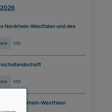
.2026
s Nordrhein-Westfalen und des
eite
550
hschullandschaft
eite
552
ung in Nordrhein-Westfalen
LADG NRW)
zustimmen,