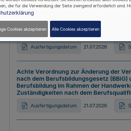
hen, die für die Verwendung der Seite zwingend erforderlich sind. Hi
Ausfertigungsdatum
21.07.2026
S
hutzerklärung
ige Cookies akzeptieren
Alle Cookies akzeptieren
Gesetz zur Änderung des Online-Casin
Ausfertigungsdatum
21.07.2026
S
Achte Verordnung zur Änderung der Ver
nach dem Berufsbildungsgesetz (BBiG) 
Berufsbildung im Rahmen der Handwerk
Zuständigkeiten nach dem Berufsqualif
Ausfertigungsdatum
21.07.2026
S