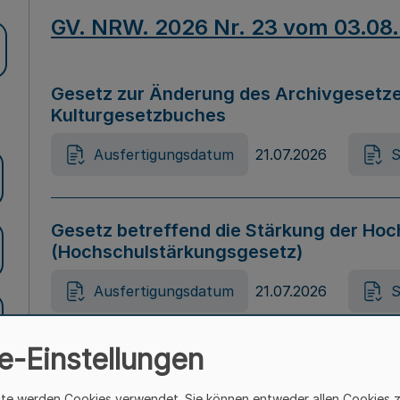
GV. NRW. 2026 Nr. 23 vom 03.08
Gesetz zur Änderung des Archivgesetze
Kulturgesetzbuches
Ausfertigungsdatum
21.07.2026
S
Gesetz betreffend die Stärkung der Hoc
(Hochschulstärkungsgesetz)
Ausfertigungsdatum
21.07.2026
S
e-Einstellungen
Gesetz zur Vermeidung von Diskriminier
(Landesantidiskriminierungsgesetz – 
ite werden Cookies verwendet. Sie können entweder allen Cookies 