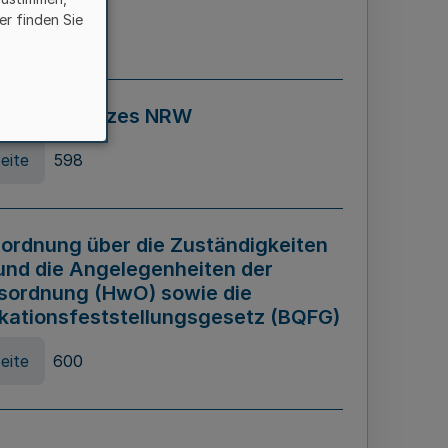
er finden Sie
eite
595
ospiel Gesetzes NRW
eite
598
ordnung über die Zuständigkeiten
und die Angelegenheiten der
sordnung (HwO) sowie die
ikationsfeststellungsgesetz (BQFG)
eite
600