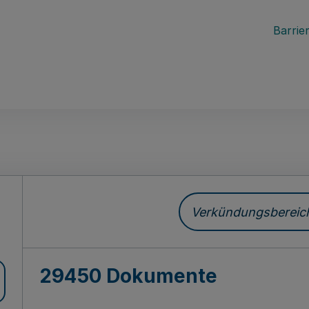
Barrier
ch
Verkündungsbereich 
29450 Dokumente