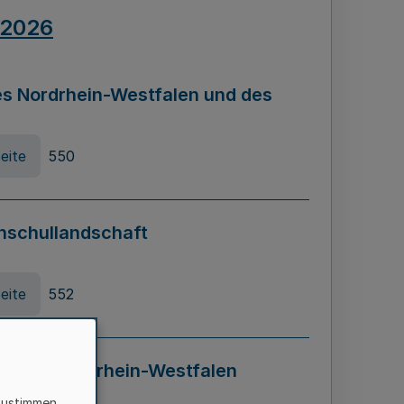
.2026
s Nordrhein-Westfalen und des
eite
550
hschullandschaft
eite
552
ung in Nordrhein-Westfalen
LADG NRW)
zustimmen,