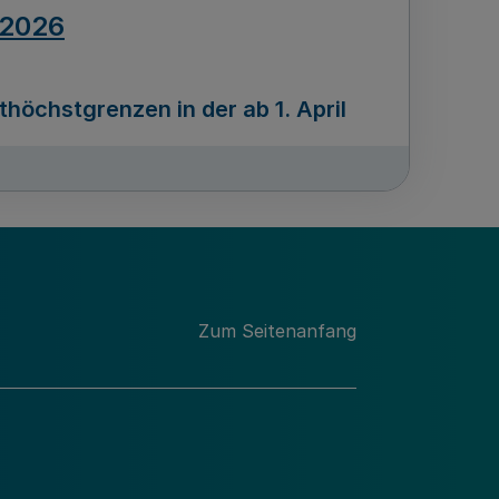
.2026
öchstgrenzen in der ab 1. April
Ausgabennummer
212
.2026
Zum Seitenanfang
programms „Mittelstand Innovativ &
gitale Prozesse
usgabennummer
211