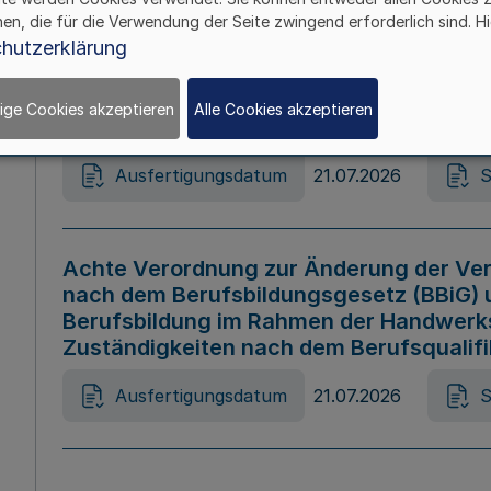
hen, die für die Verwendung der Seite zwingend erforderlich sind. Hi
Ausfertigungsdatum
21.07.2026
S
hutzerklärung
ige Cookies akzeptieren
Alle Cookies akzeptieren
Gesetz zur Änderung des Online-Casin
Ausfertigungsdatum
21.07.2026
S
Achte Verordnung zur Änderung der Ver
nach dem Berufsbildungsgesetz (BBiG) 
Berufsbildung im Rahmen der Handwerk
Zuständigkeiten nach dem Berufsqualif
Ausfertigungsdatum
21.07.2026
S