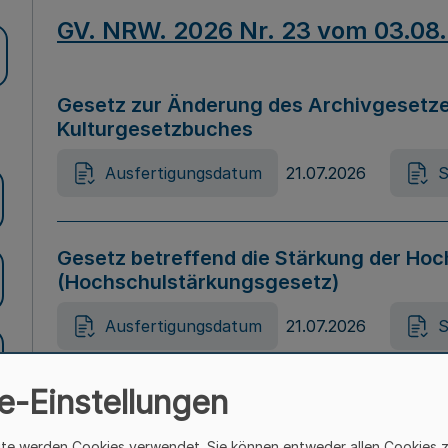
GV. NRW. 2026 Nr. 23 vom 03.08
Gesetz zur Änderung des Archivgesetze
Kulturgesetzbuches
Ausfertigungsdatum
21.07.2026
S
Gesetz betreffend die Stärkung der Hoc
(Hochschulstärkungsgesetz)
Ausfertigungsdatum
21.07.2026
S
e-Einstellungen
Gesetz zur Vermeidung von Diskriminier
(Landesantidiskriminierungsgesetz – 
ite werden Cookies verwendet. Sie können entweder allen Cookies 