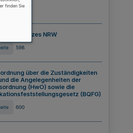
er finden Sie
eite
595
ospiel Gesetzes NRW
eite
598
ordnung über die Zuständigkeiten
und die Angelegenheiten der
sordnung (HwO) sowie die
ikationsfeststellungsgesetz (BQFG)
eite
600