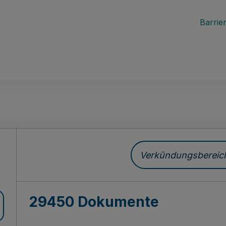
Barrier
ch
Verkündungsbereich 
29450 Dokumente