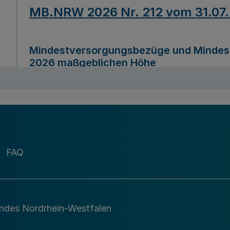
MB.NRW 2026 Nr. 212 vom 31.07
Mindestversorgungsbezüge und Mindesth
2026 maßgeblichen Höhe
Ausfertigungsdatum
22.07.2026
MB.NRW 2026 Nr. 211 vom 31.07
FAQ
Richtlinie zur Durchführung des Förder
Digital (MID)“ zum Teilprogramm MID-Di
andes Nordrhein-Westfalen
Ausfertigungsdatum
29.11.2026
A