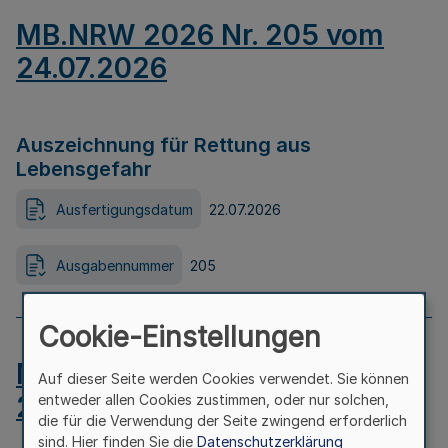
MB.NRW 2026 Nr. 205 vom
24.07.2026
Auszeichnung für Rettung aus
Lebensgefahr
Ausfertigungsdatum
22.07.2026
Ausgabennummer
205
Cookie-Einstellungen
MB.NRW 2026 Nr. 204 vom
Auf dieser Seite werden Cookies verwendet. Sie können
24.07.2026
entweder allen Cookies zustimmen, oder nur solchen,
die für die Verwendung der Seite zwingend erforderlich
sind. Hier finden Sie die
Datenschutzerklärung