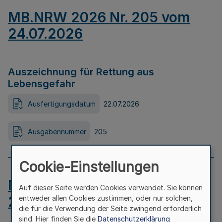
MB.NRW 2026 Nr. 205 vom
24.07.2026
Auszeichnung für Rettung aus
Lebensgefahr
Ausfertigungsdatum
22.07.2026
Ausgabennummer
205
Cookie-Einstellungen
MB.NRW 2026 Nr. 204 vom
Auf dieser Seite werden Cookies verwendet. Sie können
24.07.2026
entweder allen Cookies zustimmen, oder nur solchen,
die für die Verwendung der Seite zwingend erforderlich
sind. Hier finden Sie die
Datenschutzerklärung