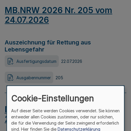
MB.NRW 2026 Nr. 205 vom
24.07.2026
Auszeichnung für Rettung aus
Lebensgefahr
Ausfertigungsdatum
22.07.2026
Ausgabennummer
205
Cookie-Einstellungen
MB.NRW 2026 Nr. 204 vom
Auf dieser Seite werden Cookies verwendet. Sie können
24.07.2026
entweder allen Cookies zustimmen, oder nur solchen,
die für die Verwendung der Seite zwingend erforderlich
sind. Hier finden Sie die
Datenschutzerklärung