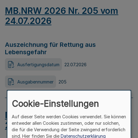
MB.NRW 2026 Nr. 205 vom
24.07.2026
Auszeichnung für Rettung aus
Lebensgefahr
Ausfertigungsdatum
22.07.2026
Ausgabennummer
205
Cookie-Einstellungen
MB.NRW 2026 Nr. 204 vom
Auf dieser Seite werden Cookies verwendet. Sie können
24.07.2026
entweder allen Cookies zustimmen, oder nur solchen,
die für die Verwendung der Seite zwingend erforderlich
sind. Hier finden Sie die
Datenschutzerklärung