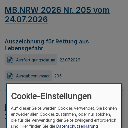
MB.NRW 2026 Nr. 205 vom
24.07.2026
Auszeichnung für Rettung aus
Lebensgefahr
Ausfertigungsdatum
22.07.2026
Ausgabennummer
205
Cookie-Einstellungen
MB.NRW 2026 Nr. 204 vom
Auf dieser Seite werden Cookies verwendet. Sie können
24.07.2026
entweder allen Cookies zustimmen, oder nur solchen,
die für die Verwendung der Seite zwingend erforderlich
sind. Hier finden Sie die
Datenschutzerklärung