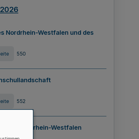
.2026
s Nordrhein-Westfalen und des
eite
550
hschullandschaft
eite
552
ung in Nordrhein-Westfalen
LADG NRW)
zustimmen,