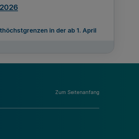
.2026
öchstgrenzen in der ab 1. April
Ausgabennummer
212
.2026
Zum Seitenanfang
programms „Mittelstand Innovativ &
gitale Prozesse
usgabennummer
211