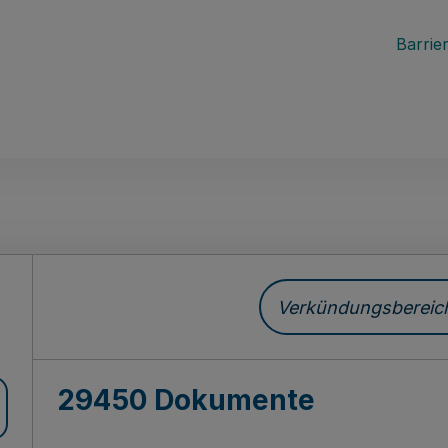
Barrier
ch
Verkündungsbereich 
29450 Dokumente