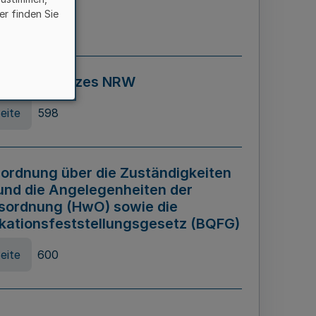
er finden Sie
eite
595
ospiel Gesetzes NRW
eite
598
ordnung über die Zuständigkeiten
und die Angelegenheiten der
sordnung (HwO) sowie die
ikationsfeststellungsgesetz (BQFG)
eite
600