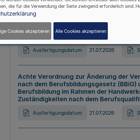
hen, die für die Verwendung der Seite zwingend erforderlich sind. Hi
Ausfertigungsdatum
21.07.2026
S
hutzerklärung
ige Cookies akzeptieren
Alle Cookies akzeptieren
Gesetz zur Änderung des Online-Casin
Ausfertigungsdatum
21.07.2026
S
Achte Verordnung zur Änderung der Ver
nach dem Berufsbildungsgesetz (BBiG) 
Berufsbildung im Rahmen der Handwerk
Zuständigkeiten nach dem Berufsqualif
Ausfertigungsdatum
21.07.2026
S