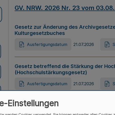
GV. NRW. 2026 Nr. 23 vom 03.08
Gesetz zur Änderung des Archivgesetze
Kulturgesetzbuches
Ausfertigungsdatum
21.07.2026
S
Gesetz betreffend die Stärkung der Hoc
(Hochschulstärkungsgesetz)
Ausfertigungsdatum
21.07.2026
S
e-Einstellungen
Gesetz zur Vermeidung von Diskriminier
(Landesantidiskriminierungsgesetz – 
ite werden Cookies verwendet. Sie können entweder allen Cookies 