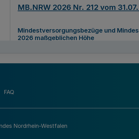
MB.NRW 2026 Nr. 212 vom 31.07
Mindestversorgungsbezüge und Mindesth
2026 maßgeblichen Höhe
Ausfertigungsdatum
22.07.2026
MB.NRW 2026 Nr. 211 vom 31.07
FAQ
Richtlinie zur Durchführung des Förder
Digital (MID)“ zum Teilprogramm MID-Di
andes Nordrhein-Westfalen
Ausfertigungsdatum
29.11.2026
A