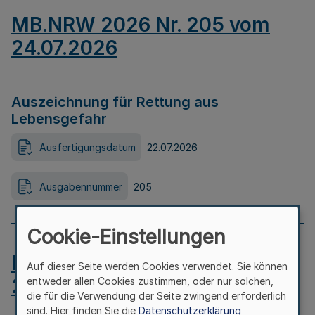
MB.NRW 2026 Nr. 205 vom
24.07.2026
Auszeichnung für Rettung aus
Lebensgefahr
Ausfertigungsdatum
22.07.2026
Ausgabennummer
205
Cookie-Einstellungen
MB.NRW 2026 Nr. 204 vom
Auf dieser Seite werden Cookies verwendet. Sie können
24.07.2026
entweder allen Cookies zustimmen, oder nur solchen,
die für die Verwendung der Seite zwingend erforderlich
sind. Hier finden Sie die
Datenschutzerklärung