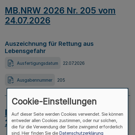
MB.NRW 2026 Nr. 205 vom
24.07.2026
Auszeichnung für Rettung aus
Lebensgefahr
Ausfertigungsdatum
22.07.2026
Ausgabennummer
205
Cookie-Einstellungen
MB.NRW 2026 Nr. 204 vom
Auf dieser Seite werden Cookies verwendet. Sie können
24.07.2026
entweder allen Cookies zustimmen, oder nur solchen,
die für die Verwendung der Seite zwingend erforderlich
sind. Hier finden Sie die
Datenschutzerklärung