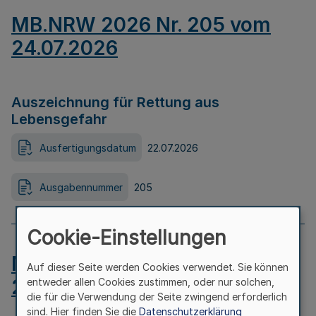
MB.NRW 2026 Nr. 205 vom
24.07.2026
Auszeichnung für Rettung aus
Lebensgefahr
Ausfertigungsdatum
22.07.2026
Ausgabennummer
205
Cookie-Einstellungen
MB.NRW 2026 Nr. 204 vom
Auf dieser Seite werden Cookies verwendet. Sie können
24.07.2026
entweder allen Cookies zustimmen, oder nur solchen,
die für die Verwendung der Seite zwingend erforderlich
sind. Hier finden Sie die
Datenschutzerklärung