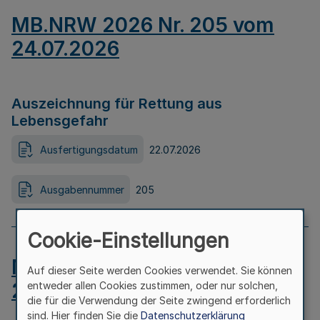
MB.NRW 2026 Nr. 205 vom
24.07.2026
Auszeichnung für Rettung aus
Lebensgefahr
Ausfertigungsdatum
22.07.2026
Ausgabennummer
205
Cookie-Einstellungen
MB.NRW 2026 Nr. 204 vom
Auf dieser Seite werden Cookies verwendet. Sie können
24.07.2026
entweder allen Cookies zustimmen, oder nur solchen,
die für die Verwendung der Seite zwingend erforderlich
sind. Hier finden Sie die
Datenschutzerklärung