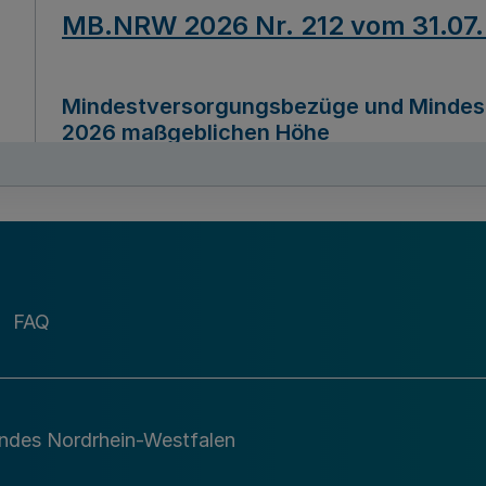
MB.NRW 2026 Nr. 212 vom 31.07
Mindestversorgungsbezüge und Mindesth
2026 maßgeblichen Höhe
Ausfertigungsdatum
22.07.2026
MB.NRW 2026 Nr. 211 vom 31.07
FAQ
Richtlinie zur Durchführung des Förder
Digital (MID)“ zum Teilprogramm MID-Di
andes Nordrhein-Westfalen
Ausfertigungsdatum
29.11.2026
A