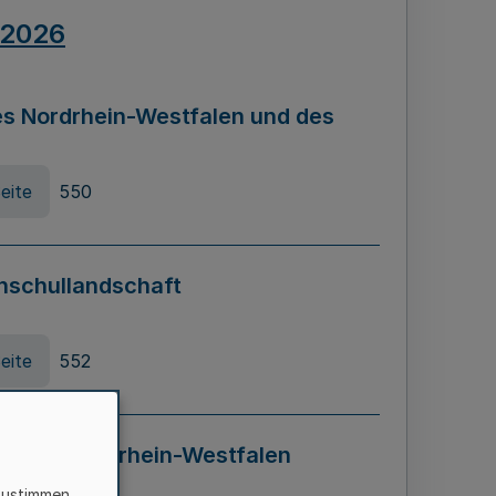
.2026
s Nordrhein-Westfalen und des
eite
550
hschullandschaft
eite
552
ung in Nordrhein-Westfalen
LADG NRW)
zustimmen,