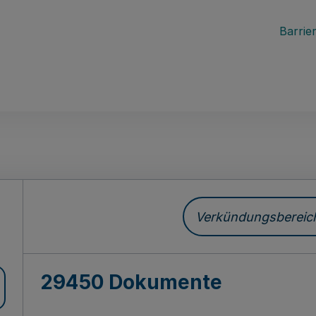
Barrier
ch
Verkündungsbereich 
29450 Dokumente