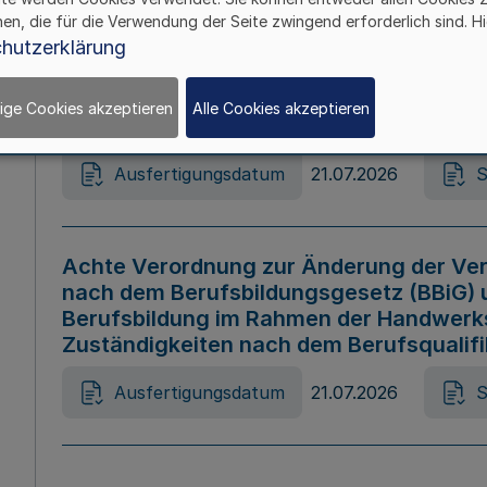
hen, die für die Verwendung der Seite zwingend erforderlich sind. Hi
Ausfertigungsdatum
21.07.2026
S
hutzerklärung
ige Cookies akzeptieren
Alle Cookies akzeptieren
Gesetz zur Änderung des Online-Casin
Ausfertigungsdatum
21.07.2026
S
Achte Verordnung zur Änderung der Ver
nach dem Berufsbildungsgesetz (BBiG) 
Berufsbildung im Rahmen der Handwerk
Zuständigkeiten nach dem Berufsqualif
Ausfertigungsdatum
21.07.2026
S