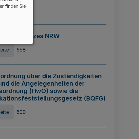
er finden Sie
eite
595
ospiel Gesetzes NRW
eite
598
ordnung über die Zuständigkeiten
und die Angelegenheiten der
sordnung (HwO) sowie die
ikationsfeststellungsgesetz (BQFG)
eite
600