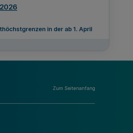
.2026
öchstgrenzen in der ab 1. April
Ausgabennummer
212
.2026
Zum Seitenanfang
programms „Mittelstand Innovativ &
gitale Prozesse
usgabennummer
211