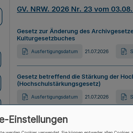
GV. NRW. 2026 Nr. 23 vom 03.08
Gesetz zur Änderung des Archivgesetze
Kulturgesetzbuches
Ausfertigungsdatum
21.07.2026
S
Gesetz betreffend die Stärkung der Hoc
(Hochschulstärkungsgesetz)
Ausfertigungsdatum
21.07.2026
S
e-Einstellungen
Gesetz zur Vermeidung von Diskriminier
(Landesantidiskriminierungsgesetz – 
ite werden Cookies verwendet. Sie können entweder allen Cookies 